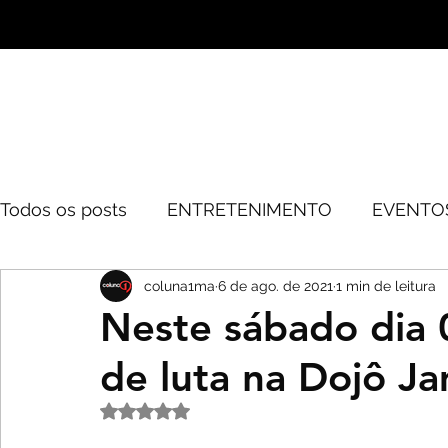
Todos os posts
ENTRETENIMENTO
EVENTO
coluna1ma
6 de ago. de 2021
1 min de leitura
CURSOS
TURISMO
CULTURA
GERA
Neste sábado dia
de luta na Dojô J
SOLIDARIEDADE
BELEZA
MODA
E
Avaliado com NaN de 5 estrelas.